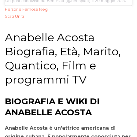
Un post condiviso da
Ben Platt
(@bensplatt) il 20 maggio 2020 alle 11:50 PDT
Persone Famose Negli
Stati Uniti
Anabelle Acosta
Biografia, Età, Marito,
Quantico, Film e
programmi TV
BIOGRAFIA E WIKI DI
ANABELLE ACOSTA
Anabelle Acosta è un'attrice americana di
origine cubana. È popolarmente conosciuta per