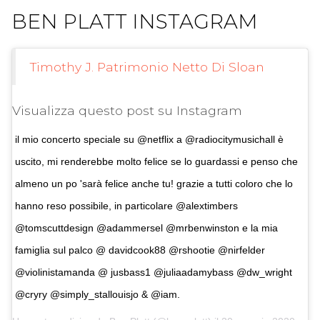
BEN PLATT INSTAGRAM
Timothy J. Patrimonio Netto Di Sloan
Visualizza questo post su Instagram
il mio concerto speciale su @netflix a @radiocitymusichall è
uscito, mi renderebbe molto felice se lo guardassi e penso che
almeno un po 'sarà felice anche tu! grazie a tutti coloro che lo
hanno reso possibile, in particolare @alextimbers
@tomscuttdesign @adammersel @mrbenwinston e la mia
famiglia sul palco @ davidcook88 @rshootie @nirfelder
@violinistamanda @ jusbass1 @juliaadamybass @dw_wright
@cryry @simply_stallouisjo & @iam.