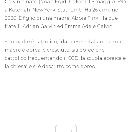
Galvin è nato (Noah Egidi Galvin) il 6 maggio 1994
a Katonah, New York, Stati Uniti. Ha 26 anni nel
2020. È figlio di una madre, Abbie Fink. Ha due
fratelli; Adrian Galvin ed Emma Adele Galvin.
Suo padre è cattolico, irlandese e italiano, e sua
madre è ebrea; è cresciuto 'sia ebreo che
cattolico frequentando il CCD, la scuola ebraica e
la chiesa', e si è descritto come ebreo.