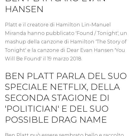
HANSEN
Platt e il creatore di Hamilton Lin-Manuel
Miranda hanno pubblicato 'Found / Tonight', un
mashup della canzone di Hamilton 'The Story of
Tonight' e la canzone di Dear Evan Hansen 'You
Will Be Found' il 19 marzo 2018.
BEN PLATT PARLA DEL SUO
SPECIALE NETFLIX, DELLA
SECONDA STAGIONE DI
'POLITICIAN' E DEL SUO
POSSIBLE DRAG NAME
Ben Platt può essere sembrato bello e raccolto