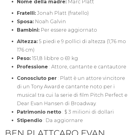
Nome della madre:
Marc Platt
Fratelli:
Jonah Platt (fratello)
Sposa:
Noah Galvin
Bambini:
Per essere aggiornato
Altezza:
5 piedi e 9 pollici di altezza (1,76 mo
176 cm)
Peso:
151,8 libbre o 69 kg
Professione
: Attore, cantante e cantautore
Conosciuto per
: Platt è un attore vincitore
di un Tony Award e cantante noto per i
musical tra cui la serie di film Pitch Perfect e
Dear Evan Hansen di Broadway.
Patrimonio netto
: $ 3 milioni di dollari
Stipendio
: Da aggiornare
BEN PLATT
CARO EVAN