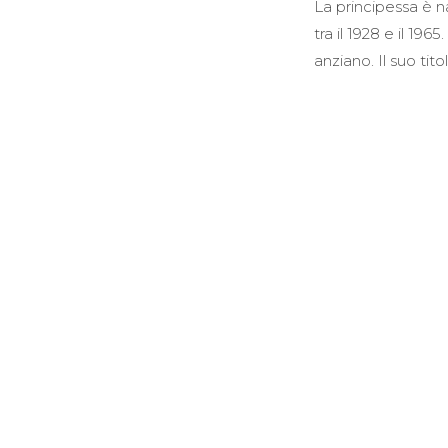
La principessa è n
tra il 1928 e il 19
anziano. Il suo tit