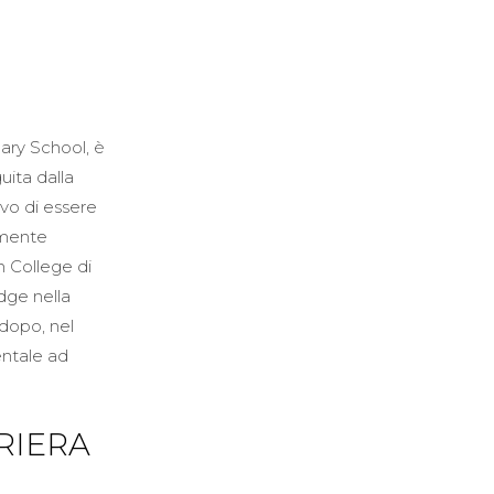
ary School, è
ita dalla
ivo di essere
amente
n College di
dge nella
 dopo, nel
entale ad
RIERA