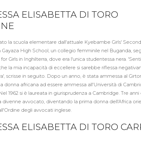
ESSA ELISABETTA DI TORO
ONE
to la scuola elementare dall'attuale Kyebambe Girls' Second
a Gayaza High School, un collegio femminile nel Buganda, segu
r Girls in Inghilterra, dove era l'unica studentessa nera. 'Sent
he la mia incapacità di eccellere si sarebbe riflessa negativ
era', scrisse in seguito. Dopo un anno, è stata ammessa al Girto
za donna africana ad essere ammessa all'Università di Cambri
o. Nel 1962 si è laureata in giurisprudenza a Cambridge. Tre anni
sa divenne avvocato, diventando la prima donna dell'Africa ori
'Ordine degli avvocati inglese.
ESSA ELISABETTA DI TORO CAR