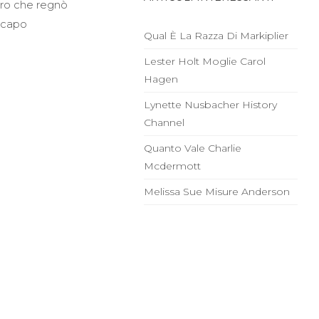
oro che regnò
n capo
Qual È La Razza Di Markiplier
Lester Holt Moglie Carol
Hagen
Lynette Nusbacher History
Channel
Quanto Vale Charlie
Mcdermott
Melissa Sue Misure Anderson