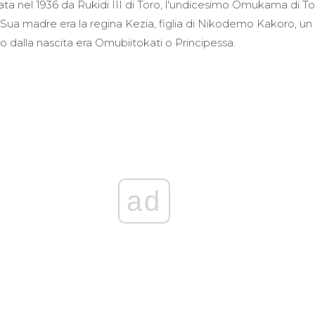
ata nel 1936 da Rukidi III di Toro, l'undicesimo Omukama di T
65. Sua madre era la regina Kezia, figlia di Nikodemo Kakoro, u
olo dalla nascita era Omubiitokati o Principessa.
ad