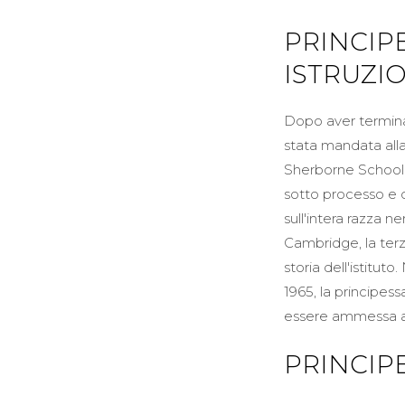
PRINCIP
ISTRUZI
Dopo aver termina
stata mandata all
Sherborne School fo
sotto processo e c
sull'intera razza n
Cambridge, la ter
storia dell'istitut
1965, la principes
essere ammessa all
PRINCIP