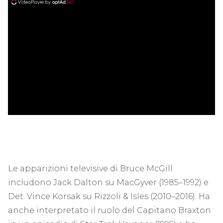
ad
Le apparizioni televisive di Bruce McGill
includono Jack Dalton su MacGyver (1985–1992) e
Det. Vince Korsak su Rizzoli & Isles (2010–2016). Ha
anche interpretato il ruolo del Capitano Braxton