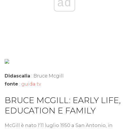
ad
Didascalia
: Bruce Mcgill
fonte
:
guida tv
BRUCE MCGILL: EARLY LIFE,
EDUCATION E FAMILY
McGill è nato l'11 luglio 1950 a San Antonio, in