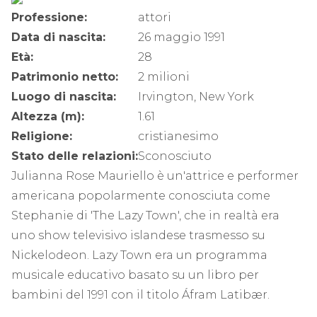
Professione:
attori
Data di nascita:
26 maggio 1991
Età:
28
Patrimonio netto:
2 milioni
Luogo di nascita:
Irvington, New York
Altezza (m):
1.61
Religione:
cristianesimo
Stato delle relazioni:
Sconosciuto
Julianna Rose Mauriello è un'attrice e performer
americana popolarmente conosciuta come
Stephanie di 'The Lazy Town', che in realtà era
uno show televisivo islandese trasmesso su
Nickelodeon. Lazy Town era un programma
musicale educativo basato su un libro per
bambini del 1991 con il titolo Áfram Latibær.