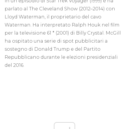
in un episodio di Star Trek Voyager (1999) e ha
parlato al The Cleveland Show (2012–2014) con
Lloyd Waterman, il proprietario del cavo
Waterman. Ha interpretato Ralph Houk nel film
per la televisione 61 * (2001) di Billy Crystal. McGill
ha ospitato una serie di spot pubblicitari a
sostegno di Donald Trump e del Partito
Repubblicano durante le elezioni presidenziali
del 2016.