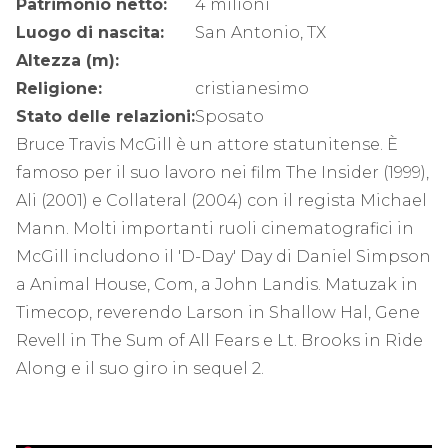
Patrimonio netto:
4 milioni
Luogo di nascita:
San Antonio, TX
Altezza (m):
Religione:
cristianesimo
Stato delle relazioni:
Sposato
Bruce Travis McGill è un attore statunitense. È
famoso per il suo lavoro nei film The Insider (1999),
Ali (2001) e Collateral (2004) con il regista Michael
Mann. Molti importanti ruoli cinematografici in
McGill includono il 'D-Day' Day di Daniel Simpson
a Animal House, Com, a John Landis. Matuzak in
Timecop, reverendo Larson in Shallow Hal, Gene
Revell in The Sum of All Fears e Lt. Brooks in Ride
Along e il suo giro in sequel 2.