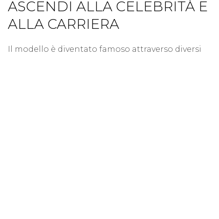
ASCENDI ALLA CELEBRITÀ E
ALLA CARRIERA
Il modello è diventato famoso attraverso diversi
social network come Reddit e Instagram. Su
Instagram, ha creato l'account con il nome '
niecewaidhofer
'Attirando un numero enorme di
follower. Inoltre, carica le foto, incluso selfie, nel
suo stile di vita personale. Inoltre, pubblica le
foto di sfoggiare se stessa in bikini e abiti firmati.
Attraverso questo tipo di post, è stata in grado di
attrarre un buon numero di follower.