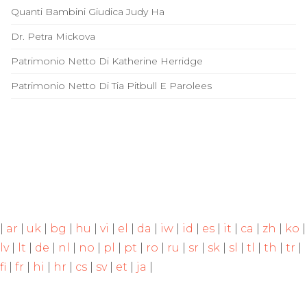
Quanti Bambini Giudica Judy Ha
Dr. Petra Mickova
Patrimonio Netto Di Katherine Herridge
Patrimonio Netto Di Tia Pitbull E Parolees
|
ar
|
uk
|
bg
|
hu
|
vi
|
el
|
da
|
iw
|
id
|
es
|
it
|
ca
|
zh
|
ko
|
lv
|
lt
|
de
|
nl
|
no
|
pl
|
pt
|
ro
|
ru
|
sr
|
sk
|
sl
|
tl
|
th
|
tr
|
fi
|
fr
|
hi
|
hr
|
cs
|
sv
|
et
|
ja
|