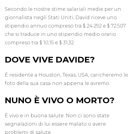
Secondo le nostre stime salariali medie per un
giornalista negli Stati Uniti, David riceve uno
stipendio annuo compreso tra $ 24.292 e $ 72.507
che si traduce in uno stipendio medio orario
compreso tra $ 10,15 e $ 31,32.
DOVE VIVE DAVIDE?
È residente a Houston, Texas, USA, caricheremo le
foto della sua casa non appena le avremo.
NUNO È VIVO O MORTO?
È vivo e in buona salute. Non ci sono state
segnalazioni di lui essere malato o avere
problemi di salute.