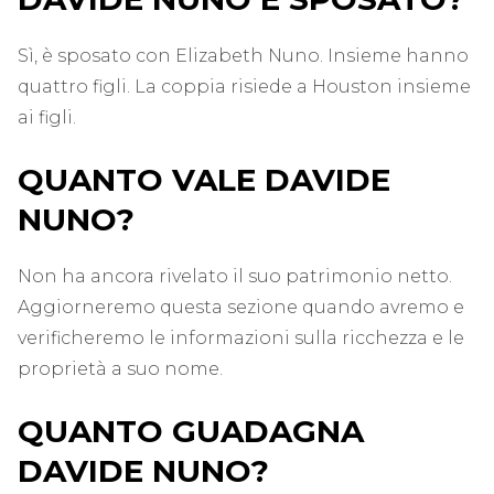
Sì, è sposato con Elizabeth Nuno. Insieme hanno
quattro figli. La coppia risiede a Houston insieme
ai figli.
QUANTO VALE DAVIDE
NUNO?
Non ha ancora rivelato il suo patrimonio netto.
Aggiorneremo questa sezione quando avremo e
verificheremo le informazioni sulla ricchezza e le
proprietà a suo nome.
QUANTO GUADAGNA
DAVIDE NUNO?