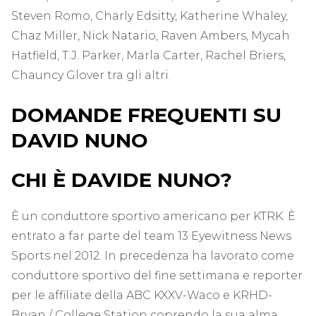
Steven Romo, Charly Edsitty, Katherine Whaley,
Chaz Miller, Nick Natario, Raven Ambers, Mycah
Hatfield, T.J. Parker, Marla Carter, Rachel Briers,
Chauncy Glover tra gli altri.
DOMANDE FREQUENTI SU
DAVID NUNO
CHI È DAVIDE NUNO?
È un conduttore sportivo americano per KTRK. È
entrato a far parte del team 13 Eyewitness News
Sports nel 2012. In precedenza ha lavorato come
conduttore sportivo del fine settimana e reporter
per le affiliate della ABC KXXV-Waco e KRHD-
Bryan / College Station coprendo la sua alma