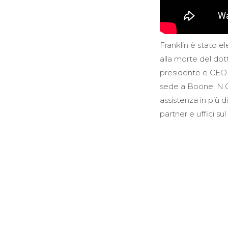
Franklin è stato e
alla morte del dot
presidente e CEO 
sede a Boone, N.C.
assistenza in più d
partner e uffici su