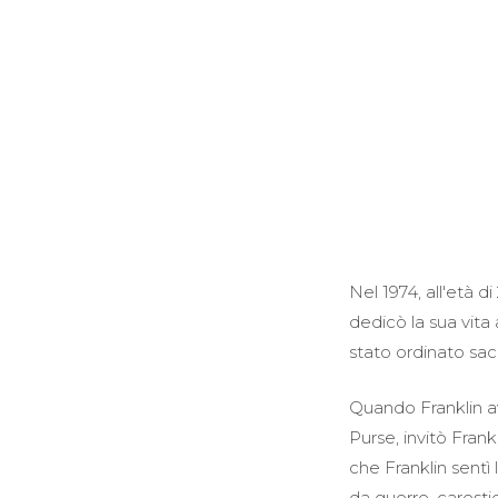
Nel 1974, all'età d
dedicò la sua vita
stato ordinato sa
Quando Franklin av
Purse, invitò Frank
che Franklin sentì
da guerre, carestie