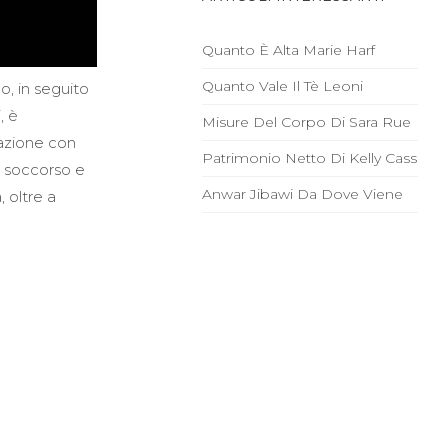
Quanto È Alta Marie Harf
Quanto Vale Il Tè Leoni
o, in seguito
, è
Misure Del Corpo Di Sara Rue
zazione con
Patrimonio Netto Di Kelly Cass
e soccorso e
Anwar Jibawi Da Dove Viene
, oltre a