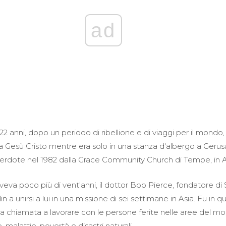
ad
i 22 anni, dopo un periodo di ribellione e di viaggi per il mondo,
 a Gesù Cristo mentre era solo in una stanza d'albergo a Ger
cerdote nel 1982 dalla Grace Community Church di Tempe, in A
eva poco più di vent'anni, il dottor Bob Pierce, fondatore di
lin a unirsi a lui in una missione di sei settimane in Asia. Fu in 
 la chiamata a lavorare con le persone ferite nelle aree del m
, malattie, povertà e disastri naturali.