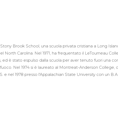
Stony Brook School, una scuola privata cristiana a Long Islan
o nel North Carolina. Nel 1971, ha frequentato il LeTourneau Coll
, ed è stato espulso dalla scuola per aver tenuto fuori una 
prifuoco. Nel 1974 si è laureato al Montreat-Anderson College,
S. e nel 1978 presso l'Appalachian State University con un B.A