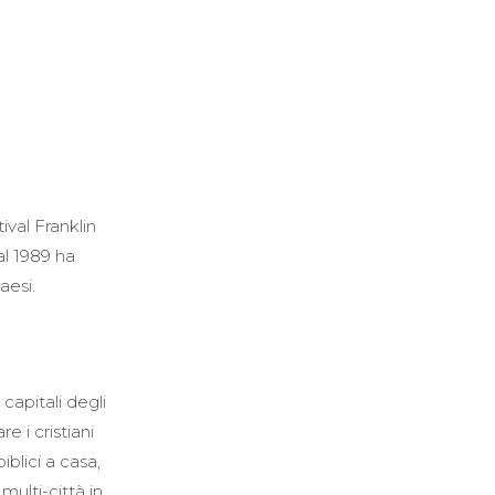
ival Franklin
al 1989 ha
aesi.
capitali degli
e i cristiani
iblici a casa,
ulti-città in