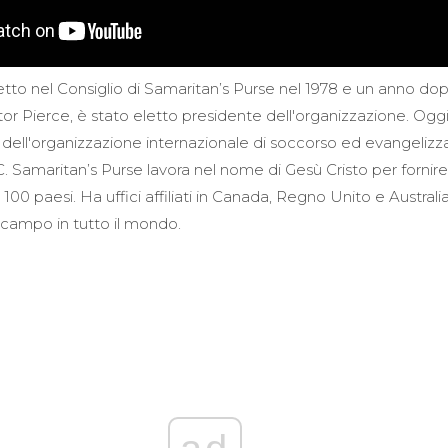
letto nel Consiglio di Samaritan’s Purse nel 1978 e un anno dop
tor Pierce, è stato eletto presidente dell'organizzazione. Oggi
dell'organizzazione internazionale di soccorso ed evangeliz
 Samaritan’s Purse lavora nel nome di Gesù Cristo per fornir
i 100 paesi. Ha uffici affiliati in Canada, Regno Unito e Australia
l campo in tutto il mondo.