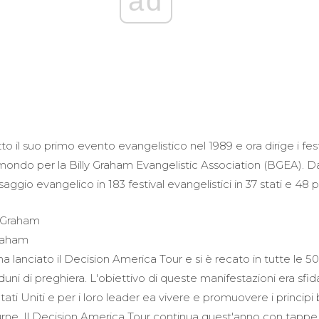
ad
o il suo primo evento evangelistico nel 1989 e ora dirige i fest
 mondo per la Billy Graham Evangelistic Association (BGEA). D
ggio evangelico in 183 festival evangelistici in 37 stati e 48 p
Graham
ha lanciato il Decision America Tour e si è recato in tutte le 50 
duni di preghiera. L'obiettivo di queste manifestazioni era sfidar
tati Uniti e per i loro leader ea vivere e promuovere i principi b
 urne. Il Decision America Tour continua quest'anno con tappe m