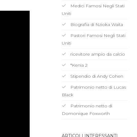
Medici Famosi Negli Stati
Uniti
Biografia di Nzioka Waita
Pastori Famosi Negli Stati
Uniti
ricevitore ampio da calcio
*Kenia 2
Stipendio di Andy Cohen
Patrimonio netto di Lucas
Black
Patrimonio netto di
Domonique Foxworth
ARTICOLI INTERESSANTI