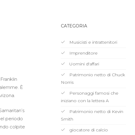
CATEGORIA
Musicisti e intrattenitori
Imprenditore
Uomini d'affari
Patrimonio netto di Chuck
 Franklin
Norris
usalemme. È
Personaggi famosi che
rizona.
iniziano con la lettera A
 Samaritan’s
Patrimonio netto di Kevin
quel periodo
Smith
ondo colpite
giocatore di calcio