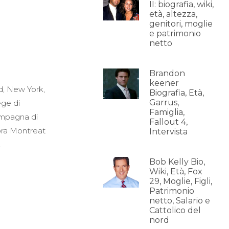
II: biografia, wiki,
età, altezza,
genitori, moglie
e patrimonio
netto
Brandon
keener
d, New York,
Biografia, Età,
Garrus,
ege di
Famiglia,
compagna di
Fallout 4,
 ora Montreat
Intervista
.
Bob Kelly Bio,
Wiki, Età, Fox
29, Moglie, Figli,
Patrimonio
netto, Salario e
Cattolico del
nord