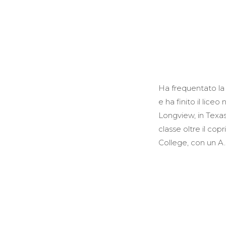
Ha frequentato la 
e ha finito il lice
Longview, in Texas
classe oltre il co
College, con un A.