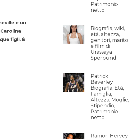
Patrimonio
netto
eville è un
Biografia, wiki,
 Carolina
età, altezza,
ue figli. È
genitori, marito
e film di
Urassaya
Sperbund
Patrick
Beverley
Biografia, Età,
Famiglia,
Altezza, Moglie,
Stipendio,
Patrimonio
netto
Ramon Hervey