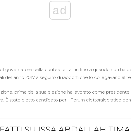
ad
 il governatore della contea di Lamu fino a quando non ha pe
ali dell'anno 2017 a seguito di rapporti che lo collegavano al t
zione, prima della sua elezione ha lavorato come presidente
a. È stato eletto candidato per il Forum elettoralecratico ge
 FATTI SU ISSA ABDALLAH TIM