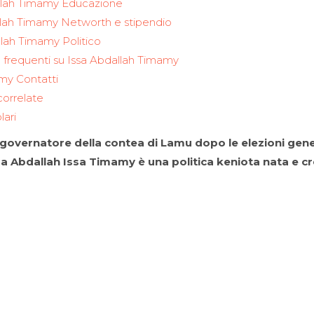
allah Timamy Educazione
llah Timamy Networth e stipendio
llah Timamy Politico
frequenti su Issa Abdallah Timamy
my Contatti
correlate
lari
 governatore della contea di Lamu dopo le elezioni gener
a Abdallah Issa Timamy è una politica keniota nata e cr