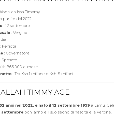
 Abdallah Issa Timamy
 a partire dal 2022
o
: 12 settembre
acale
: Vergine
dia
: keniota
ne
: Governatore
: Sposato
Ksh 866.000 al mese
 netto
: Tra Ksh.1 milione e Ksh. 5 milioni
DALLAH TIMMY AGE
2 anni nel 2022, è nato il 12 settembre 1959
a Lamu. Cele
2 settembre
ogni anno e il suo segno di nascita è la Vergine.