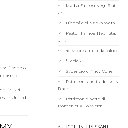
Medici Famosi Negli Stati
Uniti
Biografia di Nzioka Waita
Pastori Famosi Negli Stati
Uniti
ricevitore ampio da calcio
*Kenia 2
rso il seggio
Stipendio di Andy Cohen
errorismo.
Patrimonio netto di Lucas
Black
 dei Musei
nerale United
Patrimonio netto di
Domonique Foxworth
AMY
ARTICOLI INTERESSANTI