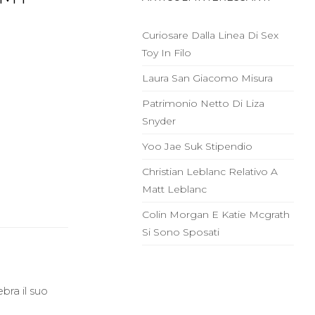
Curiosare Dalla Linea Di Sex
Toy In Filo
Laura San Giacomo Misura
Patrimonio Netto Di Liza
Snyder
Yoo Jae Suk Stipendio
Christian Leblanc Relativo A
Matt Leblanc
Colin Morgan E Katie Mcgrath
Si Sono Sposati
bra il suo