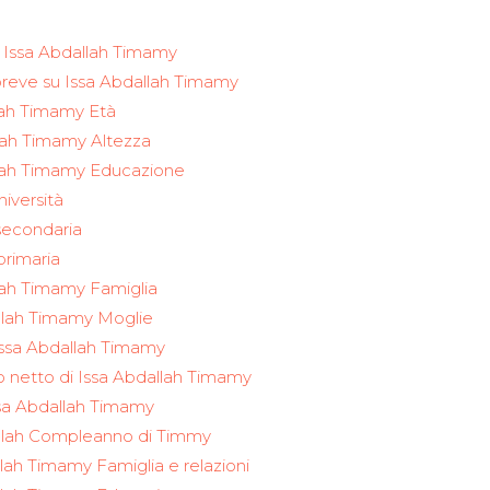
di Issa Abdallah Timamy
n breve su Issa Abdallah Timamy
lah Timamy Età
lah Timamy Altezza
llah Timamy Educazione
niversità
 secondaria
primaria
lah Timamy Famiglia
llah Timamy Moglie
 Issa Abdallah Timamy
o netto di Issa Abdallah Timamy
Issa Abdallah Timamy
allah Compleanno di Timmy
llah Timamy Famiglia e relazioni