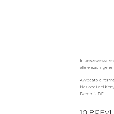
In precedenza, era
alle elezioni gener
Avvocato di forma
Nazionali del Keny
Demo (UDF).
10 BREVI