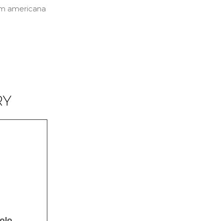
tcom americana
RY
olo