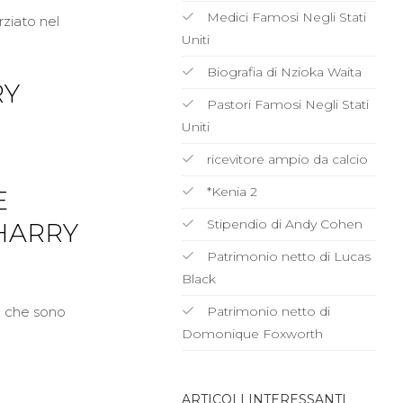
Medici Famosi Negli Stati
rziato nel
Uniti
Biografia di Nzioka Waita
RY
Pastori Famosi Negli Stati
Uniti
ricevitore ampio da calcio
*Kenia 2
E
Stipendio di Andy Cohen
 HARRY
Patrimonio netto di Lucas
Black
to che sono
Patrimonio netto di
Domonique Foxworth
ARTICOLI INTERESSANTI