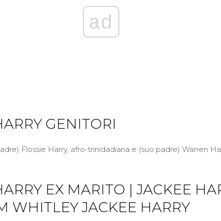
ad
HARRY GENITORI
 madre) Flossie Harry, afro-trinidadiana e (suo padre) Warren Har
HARRY EX MARITO | JACKEE HA
YM WHITLEY JACKEE HARRY