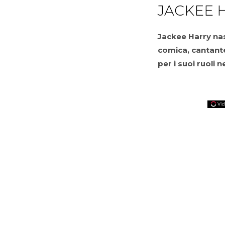
JACKEE 
Jackee Harry na
comica, cantante
per i suoi ruoli n