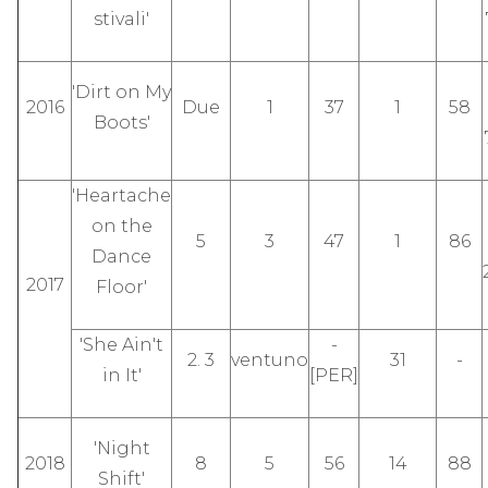
stivali'
'Dirt on My
2016
Due
1
37
1
58
Boots'
'Heartache
on the
5
3
47
1
86
Dance
2017
Floor'
'She Ain't
-
2. 3
ventuno
31
-
in It'
[PER]
'Night
2018
8
5
56
14
88
Shift'