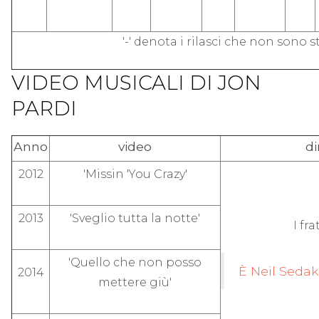
'-' denota i rilasci che non sono st
VIDEO MUSICALI DI JON
PARDI
Anno
video
di
2012
'Missin 'You Crazy'
2013
'Sveglio tutta la notte'
I fr
'Quello che non posso
È Neil Sedak
2014
mettere giù'