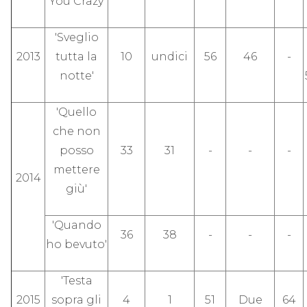
'You Crazy'
'Sveglio
2013
tutta la
10
undici
56
46
-
notte'
'Quello
che non
posso
33
31
-
-
-
mettere
2014
giù'
'Quando
36
38
-
-
-
ho bevuto'
'Testa
2015
sopra gli
4
1
51
Due
64