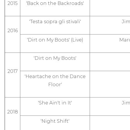
2015
'Back on the Backroads'
'Testa sopra gli stivali'
Ji
2016
'Dirt on My Boots' (Live)
Marc
'Dirt on My Boots'
2017
'Heartache on the Dance
Floor'
'She Ain't in It'
Ji
2018
'Night Shift'