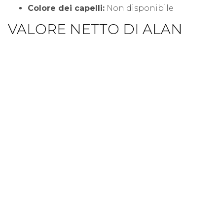
Colore dei capelli:
Non disponibile
VALORE NETTO DI ALAN
WONG
Lo chef più noto, Wong, ha un patrimonio netto
stimato di 1,1 miliardi di dollari che ha
guadagnato durante la sua carriera di successo
come chef e ristoratore.
ALAN WONG HONOLULU
La posizione unica di Honolulu di Alan Wong
continua ad essere il cuore di dove tutto è
iniziato e dove tutto accade. Il ristorante di punta
è uno studio culinario che sperimenta nuovi