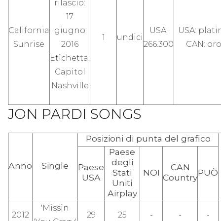
rilascio:
17
California
giugno
USA:
USA: plati
1
undici
Sunrise
2016
266.300
CAN: or
Etichetta:
Capitol
Nashville
JON PARDI SONGS
Posizioni di punta del grafico
Paese
degli
Anno
Single
Paese
CAN
Stati
NOI
PUÒ
USA
Country
Uniti
Airplay
'Missin
2012
29
25
-
-
-