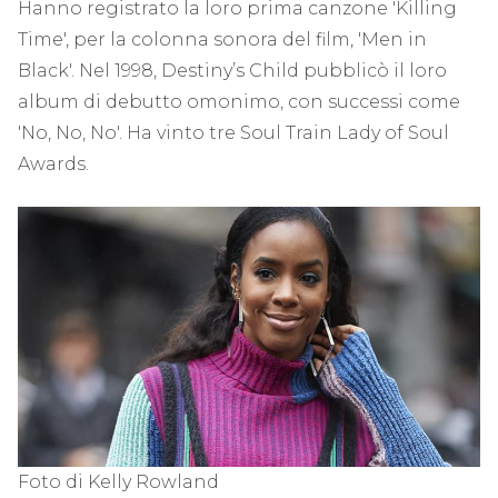
Hanno registrato la loro prima canzone 'Killing
Time', per la colonna sonora del film, 'Men in
Black'. Nel 1998, Destiny’s Child pubblicò il loro
album di debutto omonimo, con successi come
'No, No, No'. Ha vinto tre Soul Train Lady of Soul
Awards.
Foto di Kelly Rowland