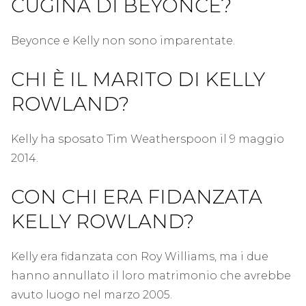
CUGINA DI BEYONCE?
Beyonce e Kelly non sono imparentate.
CHI È IL MARITO DI KELLY
ROWLAND?
Kelly ha sposato Tim Weatherspoon il 9 maggio
2014.
CON CHI ERA FIDANZATA
KELLY ROWLAND?
Kelly era fidanzata con Roy Williams, ma i due
hanno annullato il loro matrimonio che avrebbe
avuto luogo nel marzo 2005.