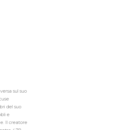
versa sul suo
scuse
bri del suo
bli e
. Il creatore