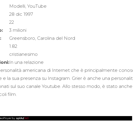
Modelli, YouTube
28 dic 1997
22
o:
3 milioni
:
Greensboro, Carolina del Nord
1.82
cristianesimo
ioni:
In una relazione
ersonalità americana di Internet che è principalmente conosc
ite e la sua presenza su Instagram. Grier è anche una personal
onati sul suo canale Youtube. Allo stesso modo, è stato anche 
oli film.