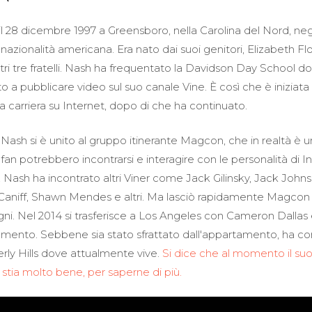
l 28 dicembre 1997 a Greensboro, nella Carolina del Nord, negli
a nazionalità americana. Era nato dai suoi genitori, Elizabeth F
ltri tre fratelli. Nash ha frequentato la Davidson Day School
to a pubblicare video sul suo canale Vine. È così che è iniziata
 carriera su Internet, dopo di che ha continuato.
ash si è unito al gruppo itinerante Magcon, che in realtà è u
 fan potrebbero incontrarsi e interagire con le personalità di I
 Nash ha incontrato altri Viner come Jack Gilinsky, Jack John
 Caniff, Shawn Mendes e altri. Ma lasciò rapidamente Magcon
gni. Nel 2014 si trasferisce a Los Angeles con Cameron Dallas e 
mento. Sebbene sia stato sfrattato dall'appartamento, ha c
rly Hills dove attualmente vive.
Si dice che al momento il su
tia molto bene, per saperne di più.