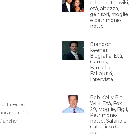
II: biografia, wiki,
età, altezza,
genitori, moglie
e patrimonio
netto
Brandon
keener
Biografia, Età,
Garrus,
Famiglia,
Fallout 4,
Intervista
Bob Kelly Bio,
Wiki, Età, Fox
di Internet.
29, Moglie, Figli,
uoi amici. Più
Patrimonio
ti anche
netto, Salario e
Cattolico del
nord