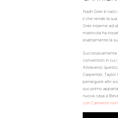
Nash Grier è nato i
il che rende la su
Grier insieme ad a
matricola ha inizia
esattamente la sua
Successivamente N
convention in cui i
Attraverso questo,
Carpenter, Taylor
perseguire altri so
suo primo apparta
nuova casa a Beve
con Cameron non s