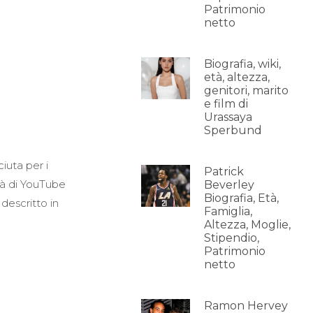
Patrimonio
netto
Biografia, wiki,
età, altezza,
genitori, marito
e film di
Urassaya
Sperbund
iuta per i
Patrick
ità di YouTube
Beverley
Biografia, Età,
descritto in
Famiglia,
Altezza, Moglie,
Stipendio,
Patrimonio
netto
Ramon Hervey