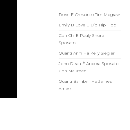
Dove È Cresciuto Tim Mcgraw
Emily B Love E Bio Hip Hop
Con Chi È Pauly Shore
Sposato
Quanti Anni Ha Kelly Siegler
John Dean È Ancora Sposato
Con Maureen
Quanti Bambini Ha James
Arness