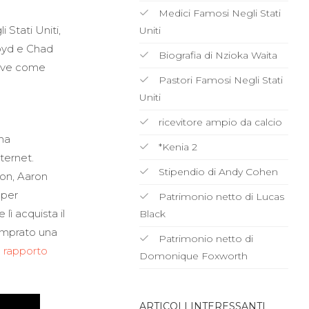
Medici Famosi Negli Stati
 Stati Uniti,
Uniti
loyd e Chad
Biografia di Nzioka Waita
 dove come
Pastori Famosi Negli Stati
Uniti
ricevitore ampio da calcio
na
*Kenia 2
nternet.
Stipendio di Andy Cohen
son, Aaron
 per
Patrimonio netto di Lucas
lì acquista il
Black
omprato una
Patrimonio netto di
o rapporto
Domonique Foxworth
ARTICOLI INTERESSANTI