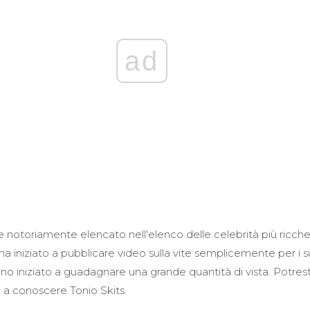
ad
e notoriamente elencato nell'elenco delle celebrità più ricche 
ha iniziato a pubblicare video sulla vite semplicemente per i s
hanno iniziato a guadagnare una grande quantità di vista. Potres
 a conoscere Tonio Skits.