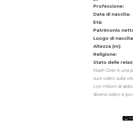
Professione:
Data di nascita:
Età:
Patrimonio nett
Luogo di nascita
Altezza (m):
Religione:
Stato delle relaz
Nash Grier è una p
suoi video sulla v
con milioni di abb
diversi video e picc